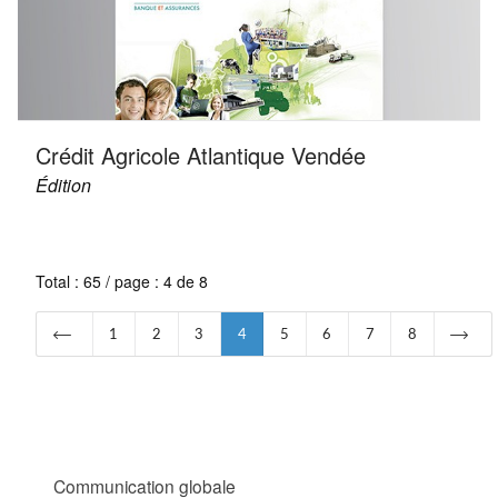
Crédit Agricole Atlantique Vendée
Édition
Total : 65 / page : 4 de 8
1
2
3
4
5
6
7
8
Communication globale