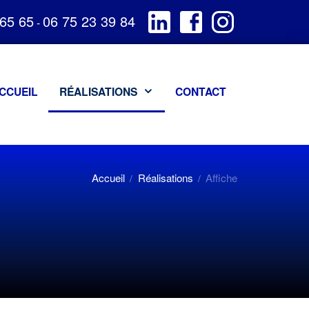
 65 65
06 75 23 39 84
-
CCUEIL
RÉALISATIONS
CONTACT
Accueil
Réalisations
Affiche
/
/