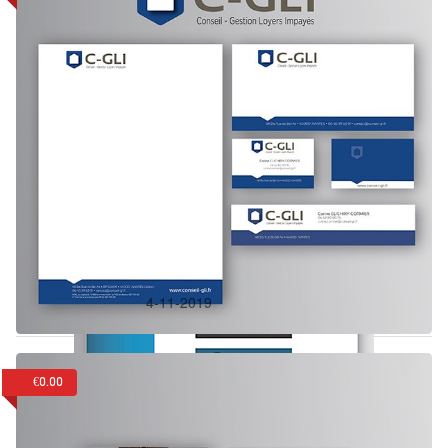
Dans:
Identité visuelle
C-GLI
4-11-2019
€0.00