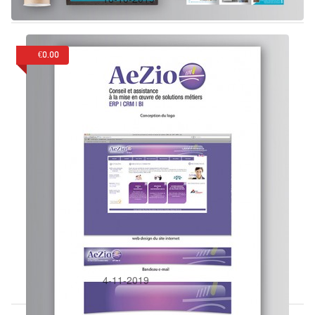
€0.00
Dans:
Identité visuelle
AeZio
4-11-2019