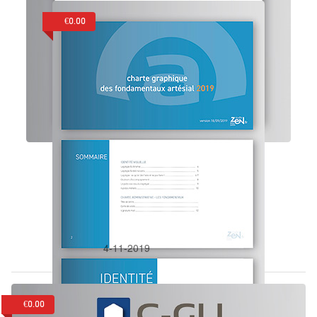
€0.00
Dans:
Identité visuelle
Artésial
4-11-2019
€0.00