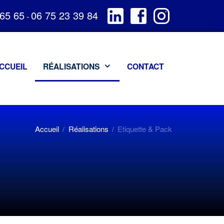
 65 65
06 75 23 39 84
-
CCUEIL
RÉALISATIONS
CONTACT
Accueil
Réalisations
Etiquette & Pack
/
/