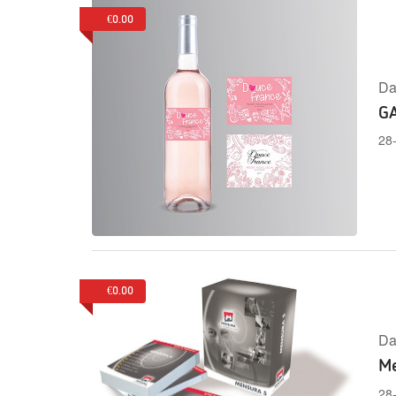
€0.00
Da
G
28
€0.00
Da
M
28