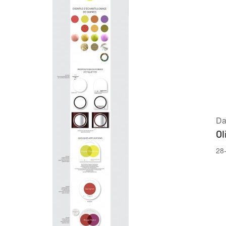
Da
Ol
28