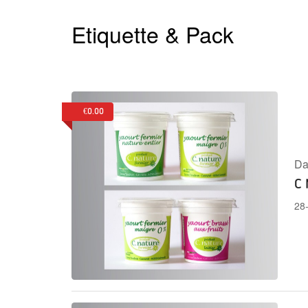
Etiquette & Pack
€0.00
Da
C 
28